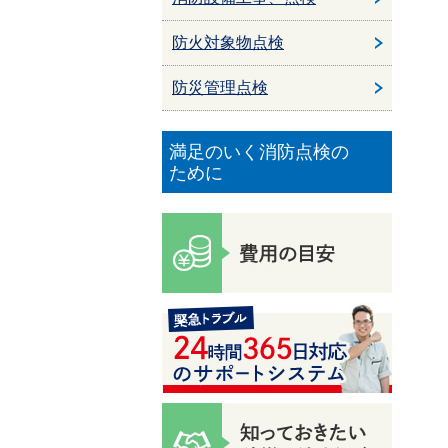
防火対象物点検
防災管理点検
満足のいく消防点検の
ために