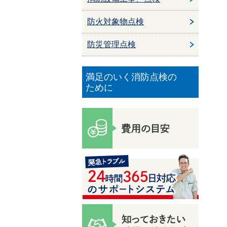
防火対象物点検
防災管理点検
満足のいく消防点検の
ために